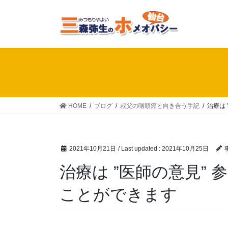
Skip
Skip
to
to
the
the
content
Navigation
HOME
ブログ
叔父の咽頭癌と向き合う手記
治療は
2021年10月21日
/ Last updated :
2021年10月25日
治療は ”医師の意見”
ことができます