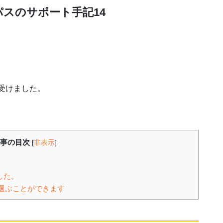
スのサポート手記14
を受けました。
事の目次
[
非表示
]
した。
で選ぶことができます