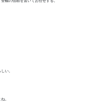
、全幅の信頼を置いてお任せする。
らしい。
よね。