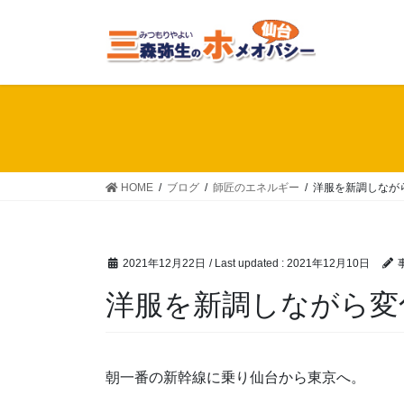
Skip
Skip
to
to
the
the
content
Navigation
HOME
ブログ
師匠のエネルギー
洋服を新調しなが
2021年12月22日
/ Last updated :
2021年12月10日
洋服を新調しながら変
朝一番の新幹線に乗り仙台から東京へ。