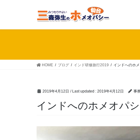
Skip
Skip
to
to
the
the
content
Navigation
HOME
ブログ
インド研修旅行2019
インドへのホメ
2019年4月12日
/ Last updated :
2019年4月12日
事
インドへのホメオパシ