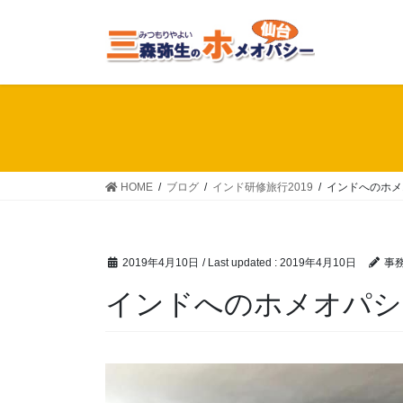
Skip
Skip
to
to
the
the
content
Navigation
HOME
ブログ
インド研修旅行2019
インドへのホメ
2019年4月10日
/ Last updated :
2019年4月10日
事
インドへのホメオパシ