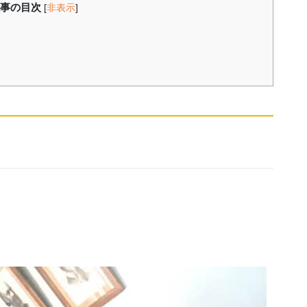
事の目次
[
非表示
]
！