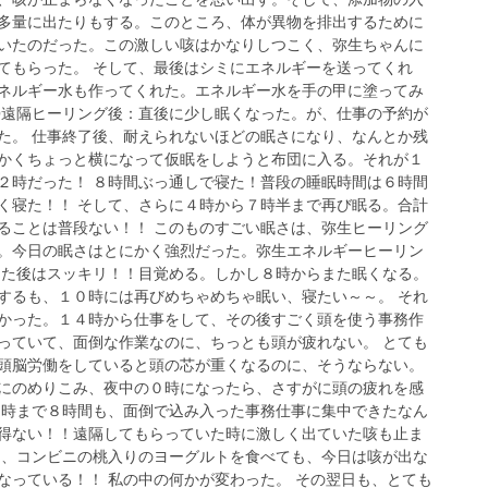
多量に出たりもする。このところ、体が異物を排出するために
いたのだった。この激しい咳はかなりしつこく、弥生ちゃんに
てもらった。 そして、最後はシミにエネルギーを送ってくれ
ネルギー水も作ってくれた。エネルギー水を手の甲に塗ってみ
〇遠隔ヒーリング後：直後に少し眠くなった。が、仕事の予約が
た。 仕事終了後、耐えられないほどの眠さになり、なんとか残
かくちょっと横になって仮眠をしようと布団に入る。それが１
２時だった！ ８時間ぶっ通しで寝た！普段の睡眠時間は６時間
く寝た！！ そして、さらに４時から７時半まで再び眠る。合計
ることは普段ない！！ このものすごい眠さは、弥生ヒーリング
。今日の眠さはとにかく強烈だった。弥生エネルギーヒーリン
きた後はスッキリ！！目覚める。しかし８時からまた眠くなる。
するも、１０時には再びめちゃめちゃ眠い、寝たい～～。 それ
かった。１４時から仕事をして、その後すごく頭を使う事務作
っていて、面倒な作業なのに、ちっとも頭が疲れない。 とても
頭脳労働をしていると頭の芯が重くなるのに、そうならない。
にのめりこみ、夜中の０時になったら、さすがに頭の疲れを感
０時まで８時間も、面倒で込み入った事務仕事に集中できたなん
得ない！！遠隔してもらっていた時に激しく出ていた咳も止ま
た、コンビニの桃入りのヨーグルトを食べても、今日は咳が出な
なっている！！ 私の中の何かが変わった。 その翌日も、とても