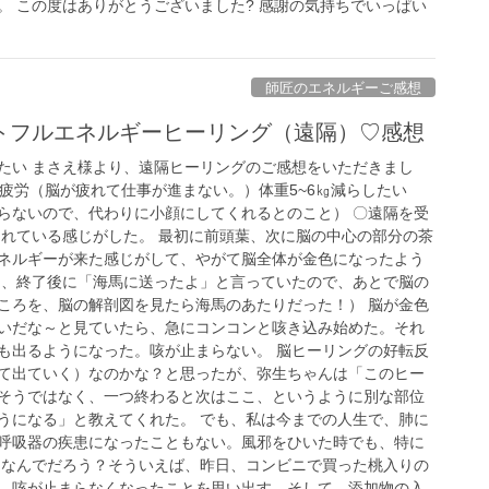
。 この度はありがとうございました? 感謝の気持ちでいっぱい
師匠のエネルギーご感想
トフルエネルギーヒーリング（遠隔）♡感想
たい まさえ様より、遠隔ヒーリングのご感想をいただきまし
脳疲労（脳が疲れて仕事が進まない。）体重5~6㎏減らしたい
らないので、代わりに小顔にしてくれるとのこと） 〇遠隔を受
まれている感じがした。 最初に前頭葉、次に脳の中心の部分の茶
ネルギーが来た感じがして、やがて脳全体が金色になったよう
は、終了後に「海馬に送ったよ」と言っていたので、あとで脳の
ころを、脳の解剖図を見たら海馬のあたりだった！） 脳が金色
いだな～と見ていたら、急にコンコンと咳き込み始めた。それ
も出るようになった。咳が止まらない。 脳ヒーリングの好転反
て出ていく）なのかな？と思ったが、弥生ちゃんは「このヒー
そうではなく、一つ終わると次はここ、というように別な部位
うになる」と教えてくれた。 でも、私は今までの人生で、肺に
呼吸器の疾患になったこともない。風邪をひいた時でも、特に
 なんでだろう？そういえば、昨日、コンビニで買った桃入りの
、咳が止まらなくなったことを思い出す。そして、添加物の入