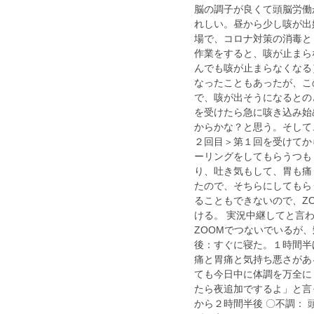
脳の調子が良くて頭脳労働
れしい。昼から少し咳が出
場で、コロナ対策の消毒と
作業をすると、咳が止まら
んでも咳が止まらなくなる
なったこともあったが、こ
で、咳が出そうになるとの
を受けたら急に咳き込み始
からかな？と思う。そして
２回目＞第１回を受けてか
ーリングをしてもらうつも
り、吐き気もして、胃も痛
たので、そちらにしてもら
ることもできないので、Z
ける。 実況中継してと言
ZOOMでつないでいるが
後：すぐに寝た。１時間半
痛と胃痛と気持ち悪さがあ
ても今日中に体調を万全に
たら夜追加でするよ」と言
から２時間半後 〇不調： 