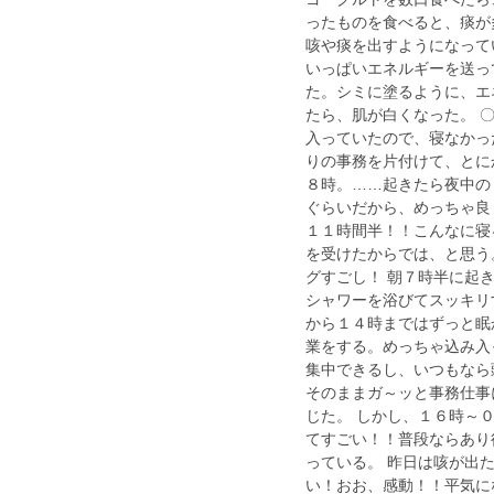
ったものを食べると、痰が
咳や痰を出すようになって
いっぱいエネルギーを送っ
た。シミに塗るように、エ
たら、肌が白くなった。 
入っていたので、寝なかっ
りの事務を片付けて、とに
８時。……起きたら夜中の
ぐらいだから、めっちゃ良
１１時間半！！こんなに寝
を受けたからでは、と思う
グすごし！ 朝７時半に起
シャワーを浴びてスッキリ
から１４時まではずっと眠
業をする。めっちゃ込み入
集中できるし、いつもなら
そのままガ～ッと事務仕事
じた。 しかし、１６時～
てすごい！！普段ならあり
っている。 昨日は咳が出
い！おお、感動！！平気に