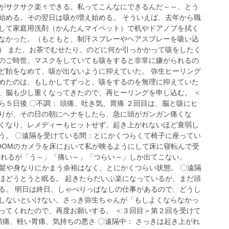
がサクサク楽々できる。私ってこんなにできるんだ～～、とう
始める。その翌日は咳が増え始める。 そういえば、去年から職
して家庭用洗剤（かんたんマイペット）で机やドアノブを拭く
なかった。（もともと、制汗スプレーやヘアスプレーを吸い込
） また、お茶でむせたり、のどに何か引っかかって咳をしたく
のご時世、マスクをしていても咳をすると非常に嫌がられるの
ど飴をなめて、咳が出ないように抑えていた。 弥生ヒーリング
めたのは、もしかしてずっと、咳をするのを無理に抑えていた
、脳も少し重くなってきたので、再ヒーリングを申し込む。 ＜
ら５日後 〇不調： 頭痛、吐き気、胃痛 ２回目は、脳と咳にヒ
りが、その日の朝にヘナをしたら、急に頭がガンガン痛くな
くなり、レメディーもヒットせず、起き上がれないほど衰弱し
う。 〇遠隔を受けている間：とにかくつらくて椅子に座ってい
OOMのカメラを床において私が映るようにして床に寝転んで受
われるが「う～」「痛い～」「つらい～」しか出てこない。
、髪や身なりにかまう余裕はなく、とにかくつらい状態。 〇遠隔
ほどうとうと眠る。 起きたらだいぶ楽になっているが、まだ頭
る。 明日は終日、しゃべりっぱなしの仕事があるので、どうし
しないといけない。さっき弥生ちゃんが「もしよくならなかっ
ってくれたので、再度お願いする。 ＜３回目＞第２回を受けて
頭痛、軽い胃痛、気持ちの悪さ 〇遠隔中： さっきは起き上がれ