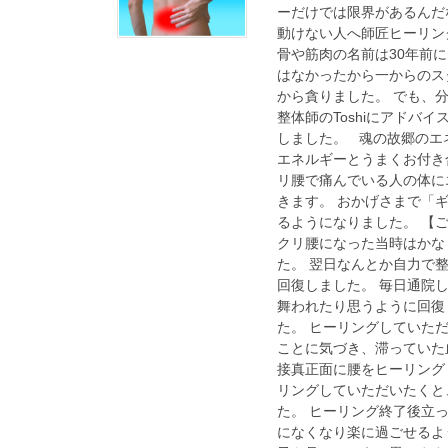
ーだけでは限界があるんだ
動けない人へ師匠ヒーリン
骨や筋肉の名前は30年前
はなかったから一からのス
から貪りました。 でも、
整体師のToshiにアドバ
しました。 魂の故郷のエ
エネルギーとうまくお付き
リ腰で痛んでいる人の体に
きます。 おかげさまで「
るようになりました。 【
クリ腰になった当時はかな
た。 翌日なんとか自力で
回復しました。 毎日通院
舞われたり思うように回復
た。 ヒーリングしていた
ことに気づき、滞っていた
接真正面に腰をヒーリング
リングしていただいたくと
た。 ヒーリング終了後立
になくなり楽に過ごせるよ