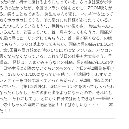
ったのが、椅子に座れるようになっている。さっきは髪がボサ
ろではなかったが、今度はブラシで髪をとかし、ZOOM映りが
る。笑うこともできる。 弥生ちゃんが肩にエネルギーを送って
ぬくポカポカしてくる。その部分にお日様があったっているよ
こたつに入っているような、気持ちいい暖かさ。 弥生ちゃんに
いるんだよ」と言っていた。首・肩をやってもらうと、頭痛が
今度は胃にヒーリングしてもらうと、首・肩が痛くなる、の繰
ってもらう。３０分以上やってもらい、頭痛と胃の痛みはほんの
。第3回目を受け始めた時の１/５ほどになっている。 パソコン
悪くならなくなっている。これで明日の仕事も大丈夫そう。早
眠る。 翌朝は、こめかみ＋うなじの鈍痛、胃の鈍痛がほんの少
、日常生活に支障のないぐらいのもので、昨日の第2回目を受け
、１/５０か１/100になっている感じ。 〇遠隔後： わずかに
レメディーを自分で調べてとったら治った。第2回、第3回のヒ
っていた。（第1回以外は、咳にヒーリングを送ってもらったわ
なった）しかし、その後また出るようになったので、それにも
った。 それにしても、とにかく自分では何もできない一番辛い
、弥生ちゃんの遠隔に感謝感謝！！すばらしいな～～～！！ 本
た！！