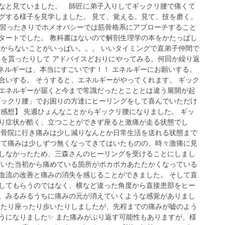
なと見ていました。 師匠に弟子入りしてギックリ腰で痛くて
グする様子を見学しました。 見て、覚える。見て、技を磨く。
に習ったきりでホメオパシーでは筋骨格系にアプローチすること
タートでした。 教科書はないので解剖生理学の本をかたっぱし
分からないことがいっぱい。。。 いいタイミングで直弟子仲間で
イスを貰ったりして アドバイスどおりにやってみる。何回か繰り返
ネルギーは、本当にすごいです！！ エネルギーにお願いする。
合いする。 そうすると、エネルギーがやってくれます。 ギック
エネルギーが届くと今まで常識だったとこととは違う展開が起
ギックリ腰」でお困りの方達にヒーリングをして喜んでいただけ
ご感想】 先週ひょんなことからギックリ腰になりました。 ギッ
り症状が酷く、立つことができず座ると激痛が走る状態でし
整骨院に行き痛みは少し減りなんとか日常生活を送れる状態まで
して痛みは少しずつ無くなってきてはいたものの、時々激痛に見
しなかったため、三森さんのヒーリングを受けることにしまし
だいた当初から痛めている箇所がポカポカあたたかくなっている
血流の改善と痛みの消失を感じることができました。 そして直
してもらうのではなく、横など違った角度から直接患部をヒー
、みるみるうちに痛みの元が消えていくような感覚がありまし
ったり座ったり歩いたりしましたが、先程までの痛みが嘘のよう
うになりました✨ また痛みがぶり返す可能性もありますが、様