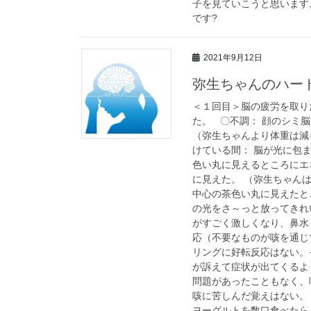
子を見ていこうと思います
です?
2021年9月12日
弥生ちゃんのハー
＜１回目＞脳の疲労を取り
た。 〇不調： 顔のシミ
（弥生ちゃんより体重は減
けている間： 脳が光に包
色い丸に見えるところにエ
に見えた。 （弥生ちゃん
中心の茶色い丸に見えたと
の光をさ～っと放ってきれ
がすごく激しくなり、鼻水
応（不要なものが咳を通じ
リングに好転反応はない。
が訴えて症状が出てくるよ
問題があったこともなく、
咳に苦しんだ覚えはない。
ヨーグルトを数口食べたら