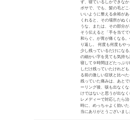
ず、寝ているしかできなか
ボサで、でも、髪の毛どこ
いいように整える余裕があ
くれると、その場所がぬく
うな、または、その部分が
そう伝えると「手を当てて
和らぐ。が胃が痛くなる。
り返し。 何度も何度もや
少し残っているだけになる
の細かい字を見ても気持ち
寝して９時間ほどたっぷり
しだけ残っていたけれども
る前の激しい症状と比べたら
残っていた痛みは、あとで
ーリング後、咳も出なくな
けではないと思うが出なく
レメディーで対応したら治
時に、めっちゃよく効いた
当にありがとうございまし