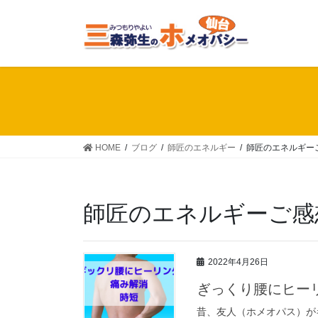
Skip
Skip
to
to
the
the
content
Navigation
HOME
ブログ
師匠のエネルギー
師匠のエネルギー
師匠のエネルギーご感
2022年4月26日
ぎっくり腰にヒー
昔、友人（ホメオパス）が